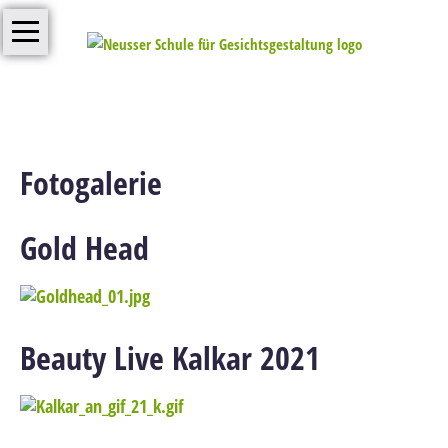
Trainings
Navigation
überspringen
Aktuell
Michael
Müller
&
Fotogalerie
Team
Info/Downloads
Gold Head
Kontakt
Beauty Live Kalkar 2021